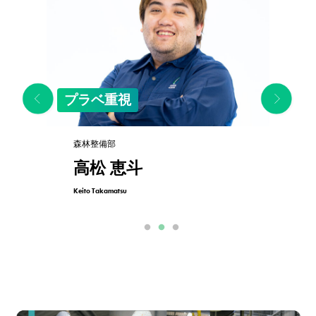
時代に慣れるな
時代を見据えろ
森林整備部
樋本 鶴雄
Kakuo Himoto